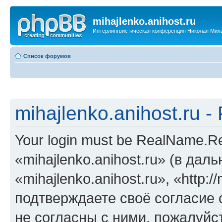
mihajlenko.anihost.ru
Интерлингвистическая конференция Николая Мих
Список форумов
mihajlenko.anihost.ru 
Your login must be RealName.
«mihajlenko.anihost.ru» (в да
«mihajlenko.anihost.ru», «http://
подтверждаете своё согласие
не согласны с ними, пожалуйст