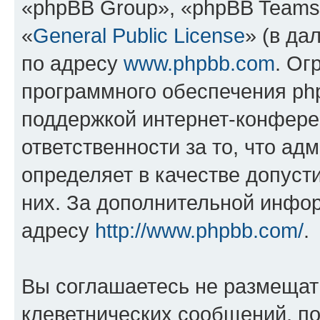
«phpBB Group», «phpBB Teams
«
General Public License
» (в да
по адресу
www.phpbb.com
. Ог
программного обеспечения php
поддержкой интернет-конферен
ответственности за то, что а
определяет в качестве допуст
них. За дополнительной инфо
адресу
http://www.phpbb.com/
.
Вы соглашаетесь не размещат
клеветнических сообщений, п