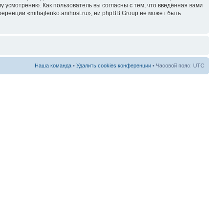
у усмотрению. Как пользователь вы согласны с тем, что введённая вами
ренции «mihajlenko.anihost.ru», ни phpBB Group не может быть
Наша команда
•
Удалить cookies конференции
• Часовой пояс: UTC