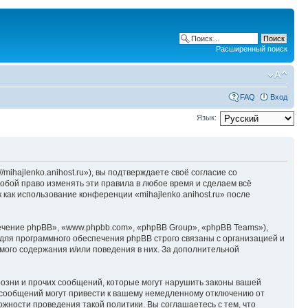
Расширенный поиск
FAQ
Вход
Язык:
/mihajlenko.anihost.ru»), вы подтверждаете своё согласие со
собой право изменять эти правила в любое время и сделаем всё
 как использование конференции «mihajlenko.anihost.ru» после
чение phpBB», «www.phpbb.com», «phpBB Group», «phpBB Teams»),
для программного обеспечения phpBB строго связаны с организацией и
мого содержания и/или поведения в них. За дополнительной
озни и прочих сообщений, которые могут нарушить законы вашей
х сообщений могут привести к вашему немедленному отключению от
ожности проведения такой политики. Вы соглашаетесь с тем, что