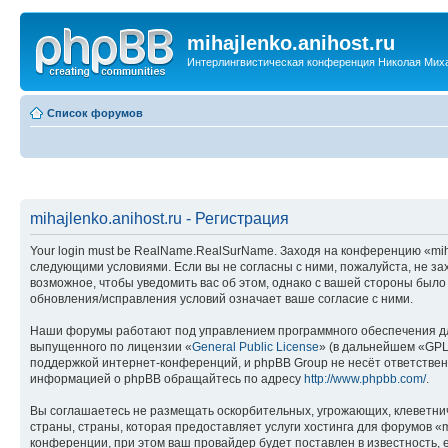
mihajlenko.anihost.ru
Интерлингвистическая конференция Николая Мих
Список форумов
mihajlenko.anihost.ru - Регистрация
Your login must be RealName.RealSurName. Заходя на конференцию «mihajl
следующими условиями. Если вы не согласны с ними, пожалуйста, не зах
возможное, чтобы уведомить вас об этом, однако с вашей стороны было
обновления/исправления условий означает ваше согласие с ними.
Наши форумы работают под управлением программного обеспечения дл
выпущенного по лицензии «
General Public License
» (в дальнейшем «GPL
поддержкой интернет-конференций, и phpBB Group не несёт ответствен
информацией о phpBB обращайтесь по адресу
http://www.phpbb.com/
.
Вы соглашаетесь не размещать оскорбительных, угрожающих, клеветни
страны, страны, которая предоставляет услуги хостинга для форумов «
конференции, при этом ваш провайдер будет поставлен в известность, 