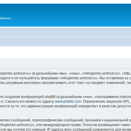
айленко
enko.anihost.ru» (в дальнейшем «мы», «наш», «mihajlenko.anihost.ru», «http:/
одите и не пользуйтесь форумами «mihajlenko.anihost.ru». Мы оставляем за 
 бы разумным регулярно просматривать этот текст на предмет изменений, так
я создания конференций phpBB (в дальнейшем «они», «программное обеспе
»). Скачать его можно по адресу
www.phpbb.com
. Ограничения лицензии GPL 
ности за то, что администрация конференций определяет в качестве допусти
ческих сообщений, порнографических сообщений, призывов к национальной р
mihajlenko.anihost.ru», или международное право. Попытки размещения таки
если мы сочтём это нужным. IP-адреса всех сообщений сохраняются для возм