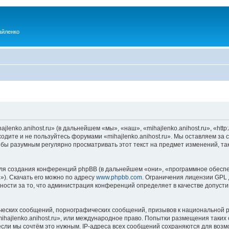
айленко
enko.anihost.ru» (в дальнейшем «мы», «наш», «mihajlenko.anihost.ru», «http:/
одите и не пользуйтесь форумами «mihajlenko.anihost.ru». Мы оставляем за 
 бы разумным регулярно просматривать этот текст на предмет изменений, так
я создания конференций phpBB (в дальнейшем «они», «программное обеспе
»). Скачать его можно по адресу
www.phpbb.com
. Ограничения лицензии GPL 
ности за то, что администрация конференций определяет в качестве допусти
ческих сообщений, порнографических сообщений, призывов к национальной р
mihajlenko.anihost.ru», или международное право. Попытки размещения таки
если мы сочтём это нужным. IP-адреса всех сообщений сохраняются для возм