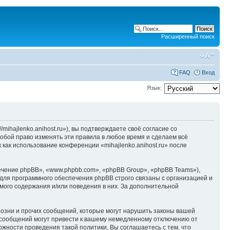
Расширенный поиск
FAQ
Вход
Язык:
/mihajlenko.anihost.ru»), вы подтверждаете своё согласие со
собой право изменять эти правила в любое время и сделаем всё
 как использование конференции «mihajlenko.anihost.ru» после
чение phpBB», «www.phpbb.com», «phpBB Group», «phpBB Teams»),
для программного обеспечения phpBB строго связаны с организацией и
мого содержания и/или поведения в них. За дополнительной
озни и прочих сообщений, которые могут нарушить законы вашей
х сообщений могут привести к вашему немедленному отключению от
ожности проведения такой политики. Вы соглашаетесь с тем, что