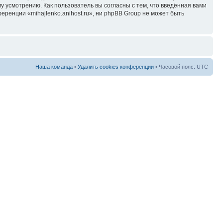
у усмотрению. Как пользователь вы согласны с тем, что введённая вами
ренции «mihajlenko.anihost.ru», ни phpBB Group не может быть
Наша команда
•
Удалить cookies конференции
• Часовой пояс: UTC