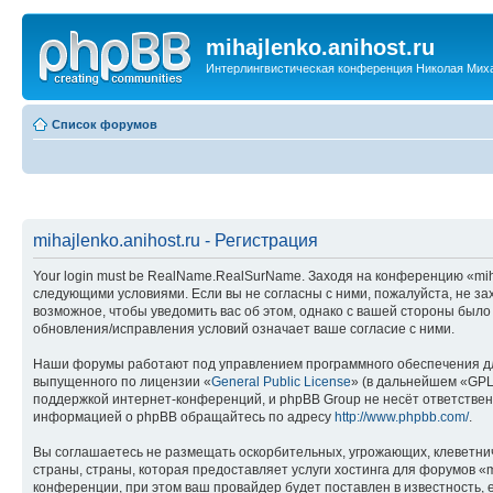
mihajlenko.anihost.ru
Интерлингвистическая конференция Николая Мих
Список форумов
mihajlenko.anihost.ru - Регистрация
Your login must be RealName.RealSurName. Заходя на конференцию «mihajl
следующими условиями. Если вы не согласны с ними, пожалуйста, не зах
возможное, чтобы уведомить вас об этом, однако с вашей стороны было
обновления/исправления условий означает ваше согласие с ними.
Наши форумы работают под управлением программного обеспечения дл
выпущенного по лицензии «
General Public License
» (в дальнейшем «GPL
поддержкой интернет-конференций, и phpBB Group не несёт ответствен
информацией о phpBB обращайтесь по адресу
http://www.phpbb.com/
.
Вы соглашаетесь не размещать оскорбительных, угрожающих, клеветни
страны, страны, которая предоставляет услуги хостинга для форумов «
конференции, при этом ваш провайдер будет поставлен в известность, 