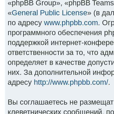
«phpBB Group», «phpBB Teams
«
General Public License
» (в да
по адресу
www.phpbb.com
. Ог
программного обеспечения php
поддержкой интернет-конферен
ответственности за то, что а
определяет в качестве допуст
них. За дополнительной инфо
адресу
http://www.phpbb.com/
.
Вы соглашаетесь не размещат
клеветнических сообщений, п