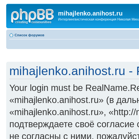
mihajlenko.anihost.ru
Интерлингвистическая конференция Николая Мих
Список форумов
mihajlenko.anihost.ru 
Your login must be RealName.
«mihajlenko.anihost.ru» (в да
«mihajlenko.anihost.ru», «http://
подтверждаете своё согласие
не согласны с ними, пожалуйст