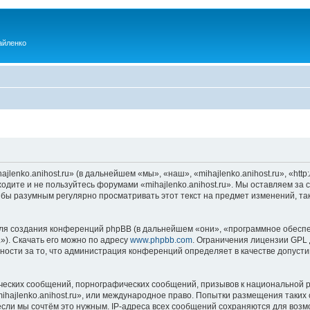
айленко
enko.anihost.ru» (в дальнейшем «мы», «наш», «mihajlenko.anihost.ru», «http:/
одите и не пользуйтесь форумами «mihajlenko.anihost.ru». Мы оставляем за 
 бы разумным регулярно просматривать этот текст на предмет изменений, так
я создания конференций phpBB (в дальнейшем «они», «программное обеспе
»). Скачать его можно по адресу
www.phpbb.com
. Ограничения лицензии GPL 
ности за то, что администрация конференций определяет в качестве допусти
ческих сообщений, порнографических сообщений, призывов к национальной р
mihajlenko.anihost.ru», или международное право. Попытки размещения таки
если мы сочтём это нужным. IP-адреса всех сообщений сохраняются для возм