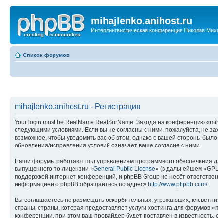
mihajlenko.anihost.ru
Интерлингвистическая конференция Николая Мих
Список форумов
mihajlenko.anihost.ru - Регистрация
Your login must be RealName.RealSurName. Заходя на конференцию «mihajl
следующими условиями. Если вы не согласны с ними, пожалуйста, не зах
возможное, чтобы уведомить вас об этом, однако с вашей стороны было
обновления/исправления условий означает ваше согласие с ними.
Наши форумы работают под управлением программного обеспечения дл
выпущенного по лицензии «
General Public License
» (в дальнейшем «GPL
поддержкой интернет-конференций, и phpBB Group не несёт ответствен
информацией о phpBB обращайтесь по адресу
http://www.phpbb.com/
.
Вы соглашаетесь не размещать оскорбительных, угрожающих, клеветни
страны, страны, которая предоставляет услуги хостинга для форумов «
конференции, при этом ваш провайдер будет поставлен в известность, 