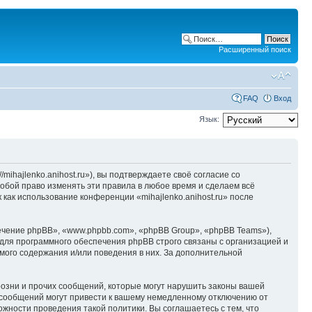
Расширенный поиск
FAQ
Вход
Язык:
/mihajlenko.anihost.ru»), вы подтверждаете своё согласие со
собой право изменять эти правила в любое время и сделаем всё
 как использование конференции «mihajlenko.anihost.ru» после
чение phpBB», «www.phpbb.com», «phpBB Group», «phpBB Teams»),
для программного обеспечения phpBB строго связаны с организацией и
мого содержания и/или поведения в них. За дополнительной
озни и прочих сообщений, которые могут нарушить законы вашей
х сообщений могут привести к вашему немедленному отключению от
ожности проведения такой политики. Вы соглашаетесь с тем, что