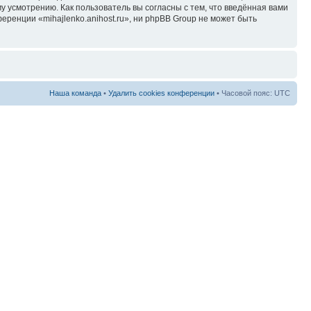
у усмотрению. Как пользователь вы согласны с тем, что введённая вами
ренции «mihajlenko.anihost.ru», ни phpBB Group не может быть
Наша команда
•
Удалить cookies конференции
• Часовой пояс: UTC