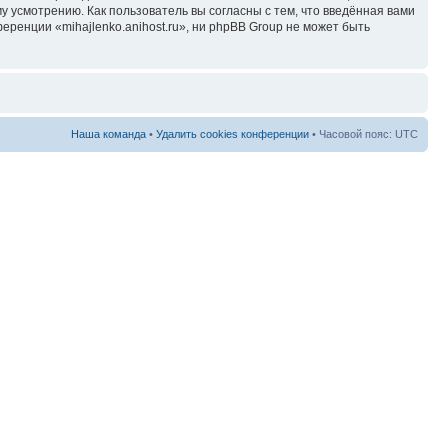
у усмотрению. Как пользователь вы согласны с тем, что введённая вами
ренции «mihajlenko.anihost.ru», ни phpBB Group не может быть
Наша команда
•
Удалить cookies конференции
• Часовой пояс: UTC