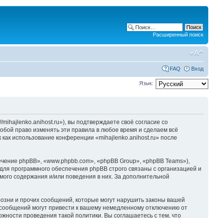
Расширенный поиск
FAQ
Вход
Язык:
/mihajlenko.anihost.ru»), вы подтверждаете своё согласие со
собой право изменять эти правила в любое время и сделаем всё
 как использование конференции «mihajlenko.anihost.ru» после
чение phpBB», «www.phpbb.com», «phpBB Group», «phpBB Teams»),
для программного обеспечения phpBB строго связаны с организацией и
мого содержания и/или поведения в них. За дополнительной
озни и прочих сообщений, которые могут нарушить законы вашей
х сообщений могут привести к вашему немедленному отключению от
ожности проведения такой политики. Вы соглашаетесь с тем, что