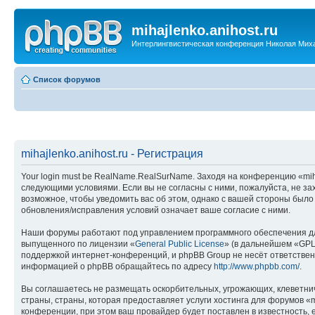
mihajlenko.anihost.ru
Интерлингвистическая конференция Николая Мих
Список форумов
mihajlenko.anihost.ru - Регистрация
Your login must be RealName.RealSurName. Заходя на конференцию «mihajl
следующими условиями. Если вы не согласны с ними, пожалуйста, не зах
возможное, чтобы уведомить вас об этом, однако с вашей стороны было
обновления/исправления условий означает ваше согласие с ними.
Наши форумы работают под управлением программного обеспечения дл
выпущенного по лицензии «
General Public License
» (в дальнейшем «GPL
поддержкой интернет-конференций, и phpBB Group не несёт ответствен
информацией о phpBB обращайтесь по адресу
http://www.phpbb.com/
.
Вы соглашаетесь не размещать оскорбительных, угрожающих, клеветни
страны, страны, которая предоставляет услуги хостинга для форумов «
конференции, при этом ваш провайдер будет поставлен в известность, 