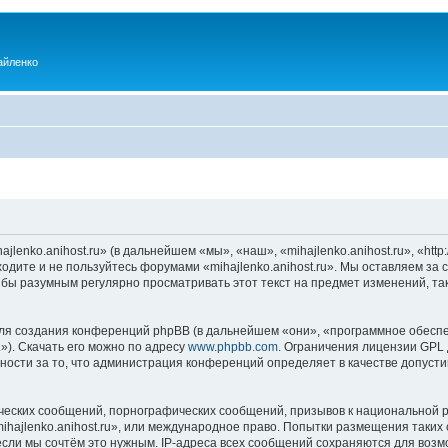
айленко
enko.anihost.ru» (в дальнейшем «мы», «наш», «mihajlenko.anihost.ru», «http:/
одите и не пользуйтесь форумами «mihajlenko.anihost.ru». Мы оставляем за 
 бы разумным регулярно просматривать этот текст на предмет изменений, так
я создания конференций phpBB (в дальнейшем «они», «программное обеспе
»). Скачать его можно по адресу
www.phpbb.com
. Ограничения лицензии GPL 
ности за то, что администрация конференций определяет в качестве допусти
ческих сообщений, порнографических сообщений, призывов к национальной р
mihajlenko.anihost.ru», или международное право. Попытки размещения таки
если мы сочтём это нужным. IP-адреса всех сообщений сохраняются для возм