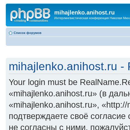
mihajlenko.anihost.ru
Интерлингвистическая конференция Николая Мих
Список форумов
mihajlenko.anihost.ru 
Your login must be RealName.
«mihajlenko.anihost.ru» (в да
«mihajlenko.anihost.ru», «http://
подтверждаете своё согласие
не согласны с ними, пожалуйст