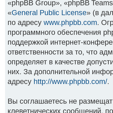
«phpBB Group», «phpBB Teams
«
General Public License
» (в да
по адресу
www.phpbb.com
. Ог
программного обеспечения php
поддержкой интернет-конферен
ответственности за то, что а
определяет в качестве допуст
них. За дополнительной инфо
адресу
http://www.phpbb.com/
.
Вы соглашаетесь не размещат
клеветнических сообщений, п