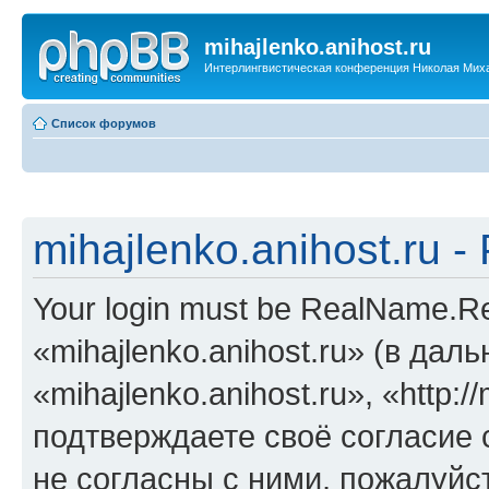
mihajlenko.anihost.ru
Интерлингвистическая конференция Николая Мих
Список форумов
mihajlenko.anihost.ru 
Your login must be RealName.
«mihajlenko.anihost.ru» (в да
«mihajlenko.anihost.ru», «http://
подтверждаете своё согласие
не согласны с ними, пожалуйст