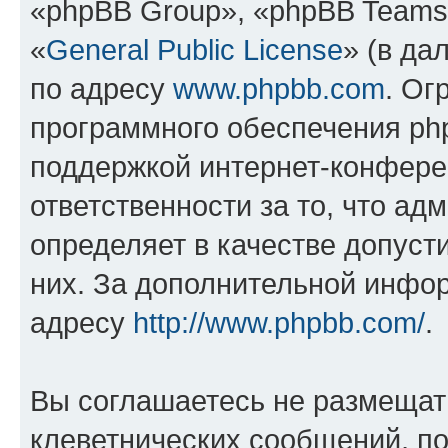
«phpBB Group», «phpBB Teams
«
General Public License
» (в да
по адресу
www.phpbb.com
. Ог
программного обеспечения php
поддержкой интернет-конферен
ответственности за то, что а
определяет в качестве допуст
них. За дополнительной инфо
адресу
http://www.phpbb.com/
.
Вы соглашаетесь не размещат
клеветнических сообщений, п