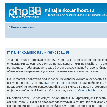
mihajlenko.anihost.ru
Интерлингвистическая конференция Николая Мих
Список форумов
mihajlenko.anihost.ru - Регистрация
Your login must be RealName.RealSurName. Заходя на конференцию «mihajl
следующими условиями. Если вы не согласны с ними, пожалуйста, не зах
возможное, чтобы уведомить вас об этом, однако с вашей стороны было
обновления/исправления условий означает ваше согласие с ними.
Наши форумы работают под управлением программного обеспечения дл
выпущенного по лицензии «
General Public License
» (в дальнейшем «GPL
поддержкой интернет-конференций, и phpBB Group не несёт ответствен
информацией о phpBB обращайтесь по адресу
http://www.phpbb.com/
.
Вы соглашаетесь не размещать оскорбительных, угрожающих, клеветни
страны, страны, которая предоставляет услуги хостинга для форумов «
конференции, при этом ваш провайдер будет поставлен в известность, 