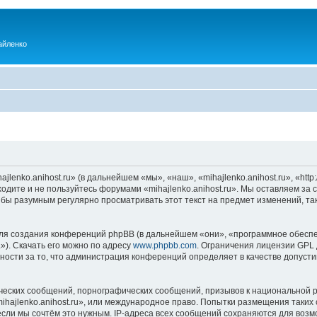
айленко
enko.anihost.ru» (в дальнейшем «мы», «наш», «mihajlenko.anihost.ru», «http:/
одите и не пользуйтесь форумами «mihajlenko.anihost.ru». Мы оставляем за 
 бы разумным регулярно просматривать этот текст на предмет изменений, так
я создания конференций phpBB (в дальнейшем «они», «программное обеспе
»). Скачать его можно по адресу
www.phpbb.com
. Ограничения лицензии GPL 
ности за то, что администрация конференций определяет в качестве допусти
ческих сообщений, порнографических сообщений, призывов к национальной р
mihajlenko.anihost.ru», или международное право. Попытки размещения таки
если мы сочтём это нужным. IP-адреса всех сообщений сохраняются для возм