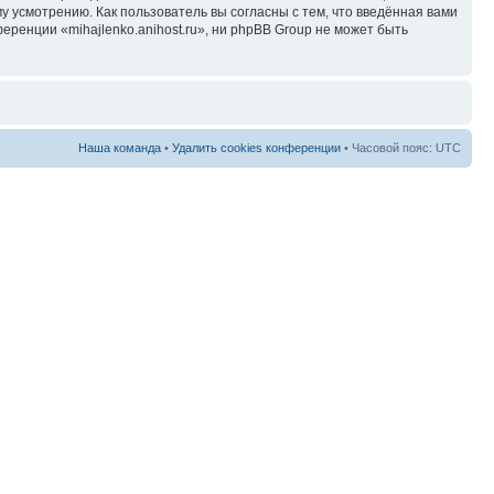
у усмотрению. Как пользователь вы согласны с тем, что введённая вами
ренции «mihajlenko.anihost.ru», ни phpBB Group не может быть
Наша команда
•
Удалить cookies конференции
• Часовой пояс: UTC