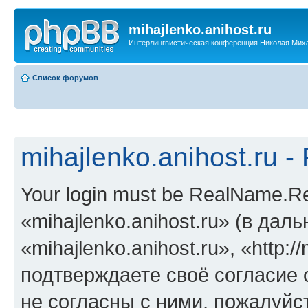
mihajlenko.anihost.ru
Интерлингвистическая конференция Николая Мих
Список форумов
mihajlenko.anihost.ru 
Your login must be RealName.
«mihajlenko.anihost.ru» (в да
«mihajlenko.anihost.ru», «http://
подтверждаете своё согласие
не согласны с ними, пожалуйст