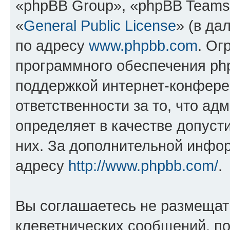
«phpBB Group», «phpBB Teams
«
General Public License
» (в да
по адресу
www.phpbb.com
. Ог
программного обеспечения php
поддержкой интернет-конферен
ответственности за то, что а
определяет в качестве допуст
них. За дополнительной инфо
адресу
http://www.phpbb.com/
.
Вы соглашаетесь не размещат
клеветнических сообщений, п