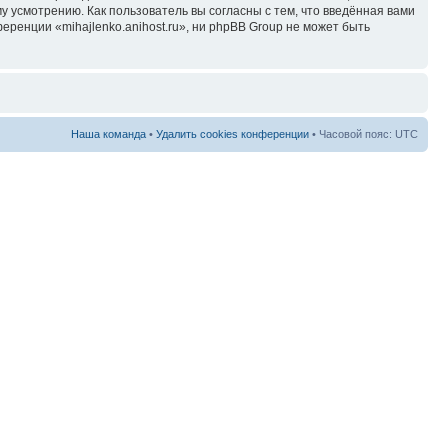
у усмотрению. Как пользователь вы согласны с тем, что введённая вами
ренции «mihajlenko.anihost.ru», ни phpBB Group не может быть
Наша команда
•
Удалить cookies конференции
• Часовой пояс: UTC