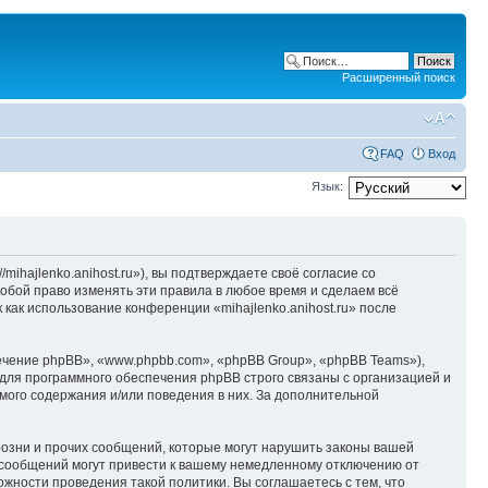
Расширенный поиск
FAQ
Вход
Язык:
/mihajlenko.anihost.ru»), вы подтверждаете своё согласие со
собой право изменять эти правила в любое время и сделаем всё
 как использование конференции «mihajlenko.anihost.ru» после
чение phpBB», «www.phpbb.com», «phpBB Group», «phpBB Teams»),
для программного обеспечения phpBB строго связаны с организацией и
мого содержания и/или поведения в них. За дополнительной
озни и прочих сообщений, которые могут нарушить законы вашей
х сообщений могут привести к вашему немедленному отключению от
ожности проведения такой политики. Вы соглашаетесь с тем, что