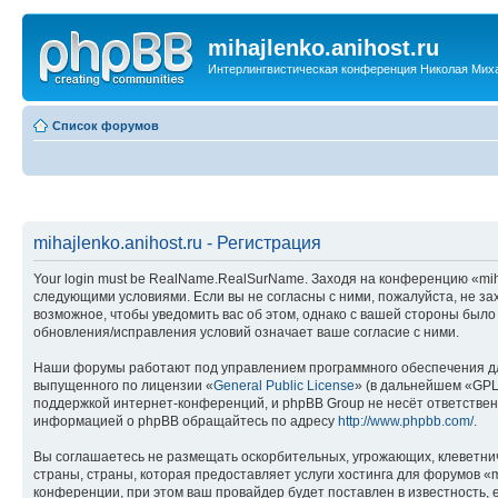
mihajlenko.anihost.ru
Интерлингвистическая конференция Николая Мих
Список форумов
mihajlenko.anihost.ru - Регистрация
Your login must be RealName.RealSurName. Заходя на конференцию «mihajl
следующими условиями. Если вы не согласны с ними, пожалуйста, не зах
возможное, чтобы уведомить вас об этом, однако с вашей стороны было
обновления/исправления условий означает ваше согласие с ними.
Наши форумы работают под управлением программного обеспечения дл
выпущенного по лицензии «
General Public License
» (в дальнейшем «GPL
поддержкой интернет-конференций, и phpBB Group не несёт ответствен
информацией о phpBB обращайтесь по адресу
http://www.phpbb.com/
.
Вы соглашаетесь не размещать оскорбительных, угрожающих, клеветни
страны, страны, которая предоставляет услуги хостинга для форумов «
конференции, при этом ваш провайдер будет поставлен в известность, 