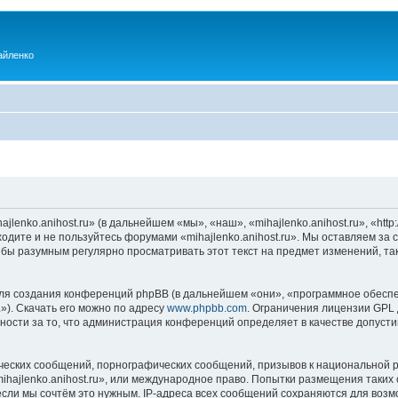
айленко
enko.anihost.ru» (в дальнейшем «мы», «наш», «mihajlenko.anihost.ru», «http:/
одите и не пользуйтесь форумами «mihajlenko.anihost.ru». Мы оставляем за 
 бы разумным регулярно просматривать этот текст на предмет изменений, так
я создания конференций phpBB (в дальнейшем «они», «программное обеспе
»). Скачать его можно по адресу
www.phpbb.com
. Ограничения лицензии GPL 
ности за то, что администрация конференций определяет в качестве допусти
ческих сообщений, порнографических сообщений, призывов к национальной р
mihajlenko.anihost.ru», или международное право. Попытки размещения таки
если мы сочтём это нужным. IP-адреса всех сообщений сохраняются для возм