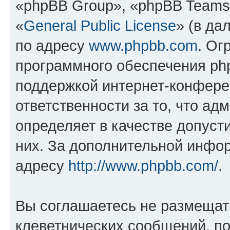
«phpBB Group», «phpBB Teams
«
General Public License
» (в да
по адресу
www.phpbb.com
. Ог
программного обеспечения php
поддержкой интернет-конферен
ответственности за то, что а
определяет в качестве допуст
них. За дополнительной инфо
адресу
http://www.phpbb.com/
.
Вы соглашаетесь не размещат
клеветнических сообщений, п