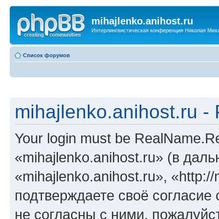
mihajlenko.anihost.ru
Интерлингвистическая конференция Николая Мих
Список форумов
mihajlenko.anihost.ru 
Your login must be RealName.
«mihajlenko.anihost.ru» (в да
«mihajlenko.anihost.ru», «http://
подтверждаете своё согласие
не согласны с ними, пожалуйст