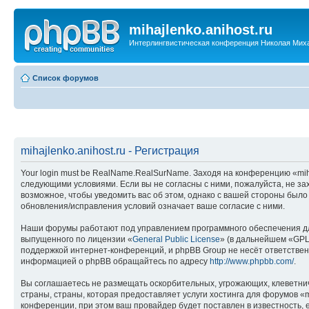
mihajlenko.anihost.ru
Интерлингвистическая конференция Николая Мих
Список форумов
mihajlenko.anihost.ru - Регистрация
Your login must be RealName.RealSurName. Заходя на конференцию «mihajl
следующими условиями. Если вы не согласны с ними, пожалуйста, не зах
возможное, чтобы уведомить вас об этом, однако с вашей стороны было
обновления/исправления условий означает ваше согласие с ними.
Наши форумы работают под управлением программного обеспечения дл
выпущенного по лицензии «
General Public License
» (в дальнейшем «GPL
поддержкой интернет-конференций, и phpBB Group не несёт ответствен
информацией о phpBB обращайтесь по адресу
http://www.phpbb.com/
.
Вы соглашаетесь не размещать оскорбительных, угрожающих, клеветни
страны, страны, которая предоставляет услуги хостинга для форумов «
конференции, при этом ваш провайдер будет поставлен в известность, 