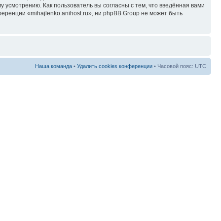
у усмотрению. Как пользователь вы согласны с тем, что введённая вами
ренции «mihajlenko.anihost.ru», ни phpBB Group не может быть
Наша команда
•
Удалить cookies конференции
• Часовой пояс: UTC