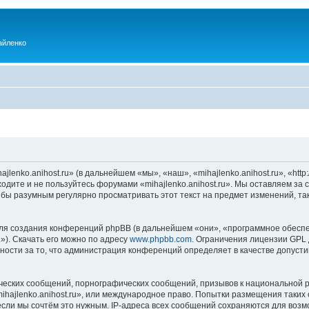
айленко
enko.anihost.ru» (в дальнейшем «мы», «наш», «mihajlenko.anihost.ru», «http:/
одите и не пользуйтесь форумами «mihajlenko.anihost.ru». Мы оставляем за 
 бы разумным регулярно просматривать этот текст на предмет изменений, так
я создания конференций phpBB (в дальнейшем «они», «программное обеспе
»). Скачать его можно по адресу
www.phpbb.com
. Ограничения лицензии GPL 
ности за то, что администрация конференций определяет в качестве допусти
ческих сообщений, порнографических сообщений, призывов к национальной р
mihajlenko.anihost.ru», или международное право. Попытки размещения таки
если мы сочтём это нужным. IP-адреса всех сообщений сохраняются для возм