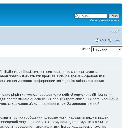
Расширенный поиск
FAQ
Вход
Язык:
/mihajlenko.anihost.ru»), вы подтверждаете своё согласие со
собой право изменять эти правила в любое время и сделаем всё
 как использование конференции «mihajlenko.anihost.ru» после
чение phpBB», «www.phpbb.com», «phpBB Group», «phpBB Teams»),
для программного обеспечения phpBB строго связаны с организацией и
мого содержания и/или поведения в них. За дополнительной
озни и прочих сообщений, которые могут нарушить законы вашей
х сообщений могут привести к вашему немедленному отключению от
ожности проведения такой политики. Вы соглашаетесь с тем, что