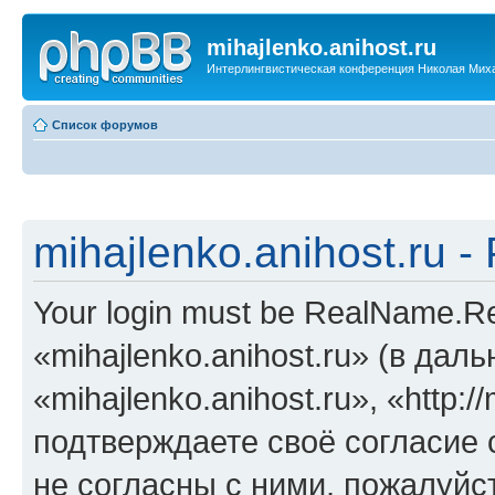
mihajlenko.anihost.ru
Интерлингвистическая конференция Николая Мих
Список форумов
mihajlenko.anihost.ru 
Your login must be RealName.
«mihajlenko.anihost.ru» (в да
«mihajlenko.anihost.ru», «http://
подтверждаете своё согласие
не согласны с ними, пожалуйст