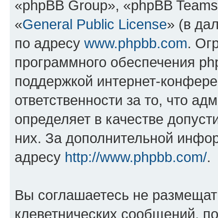
«phpBB Group», «phpBB Teams
«
General Public License
» (в да
по адресу
www.phpbb.com
. Ог
программного обеспечения php
поддержкой интернет-конферен
ответственности за то, что а
определяет в качестве допуст
них. За дополнительной инфо
адресу
http://www.phpbb.com/
.
Вы соглашаетесь не размещат
клеветнических сообщений, п