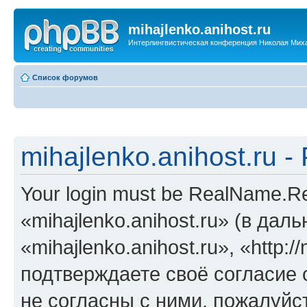
mihajlenko.anihost.ru
Интерлингвистическая конференция Николая Мих
Список форумов
mihajlenko.anihost.ru 
Your login must be RealName.
«mihajlenko.anihost.ru» (в да
«mihajlenko.anihost.ru», «http://
подтверждаете своё согласие
не согласны с ними, пожалуйст