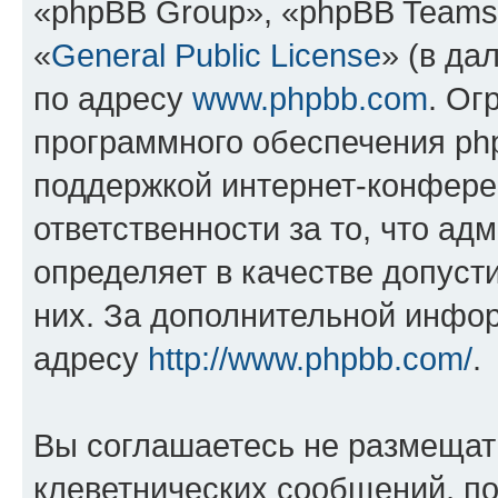
«phpBB Group», «phpBB Teams
«
General Public License
» (в да
по адресу
www.phpbb.com
. Ог
программного обеспечения php
поддержкой интернет-конферен
ответственности за то, что а
определяет в качестве допуст
них. За дополнительной инфо
адресу
http://www.phpbb.com/
.
Вы соглашаетесь не размещат
клеветнических сообщений, п