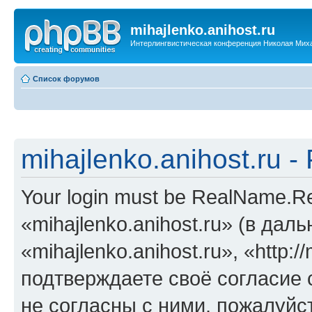
mihajlenko.anihost.ru
Интерлингвистическая конференция Николая Мих
Список форумов
mihajlenko.anihost.ru 
Your login must be RealName.
«mihajlenko.anihost.ru» (в да
«mihajlenko.anihost.ru», «http://
подтверждаете своё согласие
не согласны с ними, пожалуйст