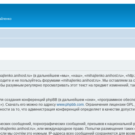
айленко
enko.anihost.ru» (в дальнейшем «мы», «наш», «mihajlenko.anihost.ru», «http:/
одите и не пользуйтесь форумами «mihajlenko.anihost.ru». Мы оставляем за 
 бы разумным регулярно просматривать этот текст на предмет изменений, так
я создания конференций phpBB (в дальнейшем «они», «программное обеспе
»). Скачать его можно по адресу
www.phpbb.com
. Ограничения лицензии GPL 
ности за то, что администрация конференций определяет в качестве допусти
ческих сообщений, порнографических сообщений, призывов к национальной р
mihajlenko.anihost.ru», или международное право. Попытки размещения таки
если мы сочтём это нужным. IP-адреса всех сообщений сохраняются для возм