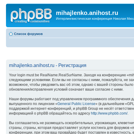
mihajlenko.anihost.ru
Интерлингвистическая конференция Николая Мих
Список форумов
mihajlenko.anihost.ru - Регистрация
Your login must be RealName.RealSurName. Заходя на конференцию «mihajl
следующими условиями. Если вы не согласны с ними, пожалуйста, не зах
возможное, чтобы уведомить вас об этом, однако с вашей стороны было
обновления/исправления условий означает ваше согласие с ними.
Наши форумы работают под управлением программного обеспечения дл
выпущенного по лицензии «
General Public License
» (в дальнейшем «GPL
поддержкой интернет-конференций, и phpBB Group не несёт ответствен
информацией о phpBB обращайтесь по адресу
http://www.phpbb.com/
.
Вы соглашаетесь не размещать оскорбительных, угрожающих, клеветни
страны, страны, которая предоставляет услуги хостинга для форумов «
конференции, при этом ваш провайдер будет поставлен в известность, 