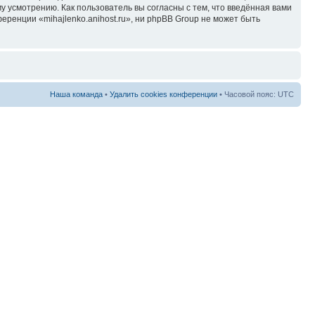
у усмотрению. Как пользователь вы согласны с тем, что введённая вами
ренции «mihajlenko.anihost.ru», ни phpBB Group не может быть
Наша команда
•
Удалить cookies конференции
• Часовой пояс: UTC