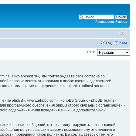
Расширенный поиск
FAQ
Вход
Язык:
/mihajlenko.anihost.ru»), вы подтверждаете своё согласие со
собой право изменять эти правила в любое время и сделаем всё
 как использование конференции «mihajlenko.anihost.ru» после
чение phpBB», «www.phpbb.com», «phpBB Group», «phpBB Teams»),
для программного обеспечения phpBB строго связаны с организацией и
мого содержания и/или поведения в них. За дополнительной
озни и прочих сообщений, которые могут нарушить законы вашей
х сообщений могут привести к вашему немедленному отключению от
ожности проведения такой политики. Вы соглашаетесь с тем, что