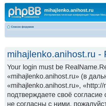
mihajlenko.anihost.ru
Интерлингвистическая конференция Николая Мих
Список форумов
mihajlenko.anihost.ru 
Your login must be RealName.
«mihajlenko.anihost.ru» (в да
«mihajlenko.anihost.ru», «http://
подтверждаете своё согласие
не согласны с ними, пожалуйст