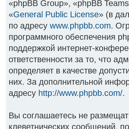
«phpBB Group», «phpBB Teams
«
General Public License
» (в да
по адресу
www.phpbb.com
. Ог
программного обеспечения php
поддержкой интернет-конферен
ответственности за то, что а
определяет в качестве допуст
них. За дополнительной инфо
адресу
http://www.phpbb.com/
.
Вы соглашаетесь не размещат
клеветнических сообщений, п