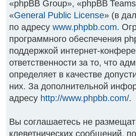
«phpBB Group», «phpBB Teams
«
General Public License
» (в да
по адресу
www.phpbb.com
. Ог
программного обеспечения php
поддержкой интернет-конферен
ответственности за то, что а
определяет в качестве допуст
них. За дополнительной инфо
адресу
http://www.phpbb.com/
.
Вы соглашаетесь не размещат
клеветнических сообщений, п