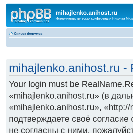
mihajlenko.anihost.ru
Интерлингвистическая конференция Николая Мих
Список форумов
mihajlenko.anihost.ru 
Your login must be RealName.
«mihajlenko.anihost.ru» (в да
«mihajlenko.anihost.ru», «http://
подтверждаете своё согласие
не согласны с ними, пожалуйст