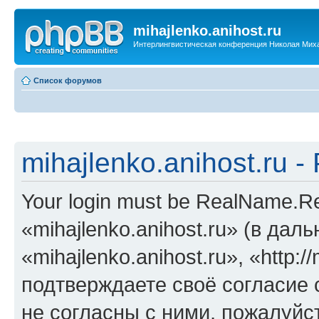
mihajlenko.anihost.ru
Интерлингвистическая конференция Николая Мих
Список форумов
mihajlenko.anihost.ru 
Your login must be RealName.
«mihajlenko.anihost.ru» (в да
«mihajlenko.anihost.ru», «http://
подтверждаете своё согласие
не согласны с ними, пожалуйст