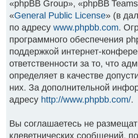
«phpBB Group», «phpBB Teams
«
General Public License
» (в да
по адресу
www.phpbb.com
. Ог
программного обеспечения php
поддержкой интернет-конферен
ответственности за то, что а
определяет в качестве допуст
них. За дополнительной инфо
адресу
http://www.phpbb.com/
.
Вы соглашаетесь не размещат
клеветнических сообщений, п