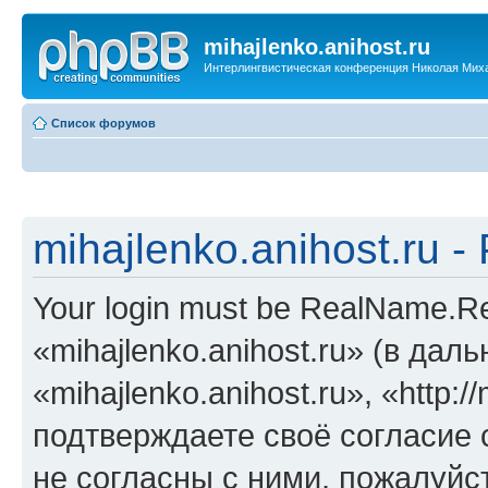
mihajlenko.anihost.ru
Интерлингвистическая конференция Николая Мих
Список форумов
mihajlenko.anihost.ru 
Your login must be RealName.
«mihajlenko.anihost.ru» (в да
«mihajlenko.anihost.ru», «http://
подтверждаете своё согласие
не согласны с ними, пожалуйст