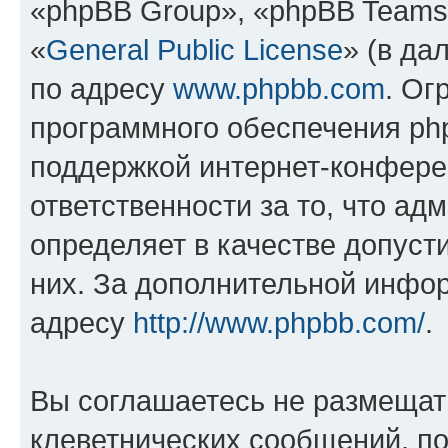
«phpBB Group», «phpBB Teams
«
General Public License
» (в да
по адресу
www.phpbb.com
. Ог
программного обеспечения php
поддержкой интернет-конферен
ответственности за то, что а
определяет в качестве допуст
них. За дополнительной инфо
адресу
http://www.phpbb.com/
.
Вы соглашаетесь не размещат
клеветнических сообщений, п