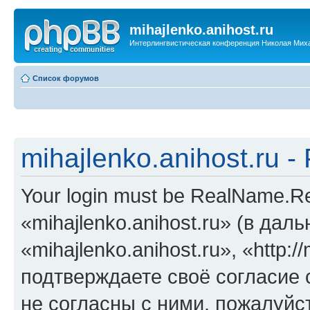
mihajlenko.anihost.ru
Интерлингвистическая конференция Николая Мих
Список форумов
mihajlenko.anihost.ru 
Your login must be RealName.
«mihajlenko.anihost.ru» (в да
«mihajlenko.anihost.ru», «http://
подтверждаете своё согласие
не согласны с ними, пожалуйст