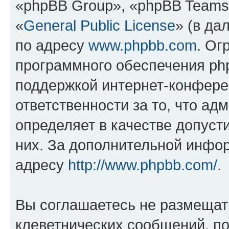
«phpBB Group», «phpBB Teams
«
General Public License
» (в да
по адресу
www.phpbb.com
. Ог
программного обеспечения php
поддержкой интернет-конферен
ответственности за то, что а
определяет в качестве допуст
них. За дополнительной инфо
адресу
http://www.phpbb.com/
.
Вы соглашаетесь не размещат
клеветнических сообщений, п