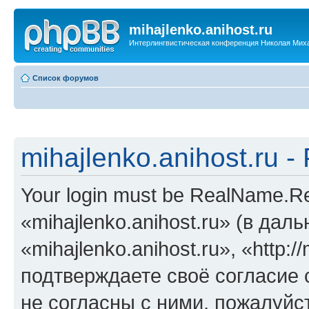
mihajlenko.anihost.ru
Интерлингвистическая конференция Николая Мих
Список форумов
mihajlenko.anihost.ru 
Your login must be RealName.
«mihajlenko.anihost.ru» (в да
«mihajlenko.anihost.ru», «http://
подтверждаете своё согласие
не согласны с ними, пожалуйст