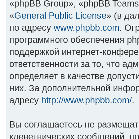
«phpBB Group», «phpBB Teams
«
General Public License
» (в да
по адресу
www.phpbb.com
. Ог
программного обеспечения php
поддержкой интернет-конферен
ответственности за то, что а
определяет в качестве допуст
них. За дополнительной инфо
адресу
http://www.phpbb.com/
.
Вы соглашаетесь не размещат
клеветнических сообщений, п