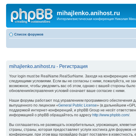
mihajlenko.anihost.ru
Интерлингвистическая конференция Николая Мих
Список форумов
mihajlenko.anihost.ru - Регистрация
Your login must be RealName.RealSurName. Заходя на конференцию «mihajl
следующими условиями. Если вы не согласны с ними, пожалуйста, не зах
возможное, чтобы уведомить вас об этом, однако с вашей стороны было
обновления/исправления условий означает ваше согласие с ними.
Наши форумы работают под управлением программного обеспечения дл
выпущенного по лицензии «
General Public License
» (в дальнейшем «GPL
поддержкой интернет-конференций, и phpBB Group не несёт ответствен
информацией о phpBB обращайтесь по адресу
http://www.phpbb.com/
.
Вы соглашаетесь не размещать оскорбительных, угрожающих, клеветни
страны, страны, которая предоставляет услуги хостинга для форумов «
конференции, при этом ваш провайдер будет поставлен в известность, 