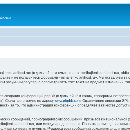
айленко
enko.anihost.ru» (в дальнейшем «мы», «наш», «mihajlenko.anihost.ru», «http:/
одите и не пользуйтесь форумами «mihajlenko.anihost.ru». Мы оставляем за 
 бы разумным регулярно просматривать этот текст на предмет изменений, так
я создания конференций phpBB (в дальнейшем «они», «программное обеспе
»). Скачать его можно по адресу
www.phpbb.com
. Ограничения лицензии GPL 
ности за то, что администрация конференций определяет в качестве допусти
ческих сообщений, порнографических сообщений, призывов к национальной р
mihajlenko.anihost.ru», или международное право. Попытки размещения таки
если мы сочтём это нужным. IP-адреса всех сообщений сохраняются для возм