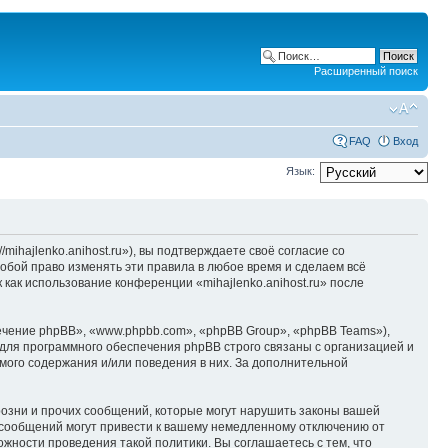
Расширенный поиск
FAQ
Вход
Язык:
/mihajlenko.anihost.ru»), вы подтверждаете своё согласие со
собой право изменять эти правила в любое время и сделаем всё
 как использование конференции «mihajlenko.anihost.ru» после
чение phpBB», «www.phpbb.com», «phpBB Group», «phpBB Teams»),
для программного обеспечения phpBB строго связаны с организацией и
мого содержания и/или поведения в них. За дополнительной
озни и прочих сообщений, которые могут нарушить законы вашей
х сообщений могут привести к вашему немедленному отключению от
ожности проведения такой политики. Вы соглашаетесь с тем, что