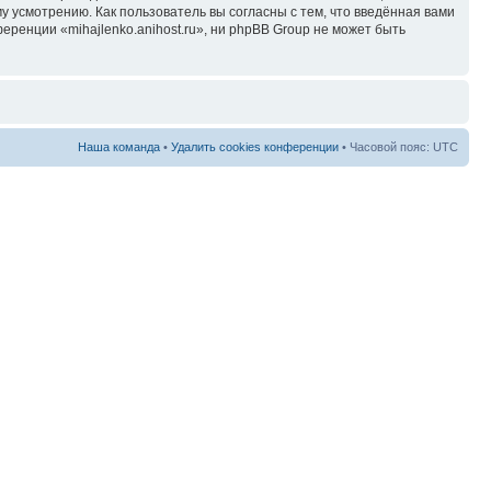
у усмотрению. Как пользователь вы согласны с тем, что введённая вами
ренции «mihajlenko.anihost.ru», ни phpBB Group не может быть
Наша команда
•
Удалить cookies конференции
• Часовой пояс: UTC