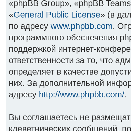
«phpBB Group», «phpBB Teams
«
General Public License
» (в да
по адресу
www.phpbb.com
. Ог
программного обеспечения php
поддержкой интернет-конферен
ответственности за то, что а
определяет в качестве допуст
них. За дополнительной инфо
адресу
http://www.phpbb.com/
.
Вы соглашаетесь не размещат
клеветнических сообщений, п