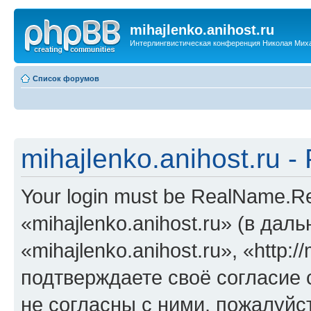
mihajlenko.anihost.ru
Интерлингвистическая конференция Николая Мих
Список форумов
mihajlenko.anihost.ru 
Your login must be RealName.
«mihajlenko.anihost.ru» (в да
«mihajlenko.anihost.ru», «http://
подтверждаете своё согласие
не согласны с ними, пожалуйст