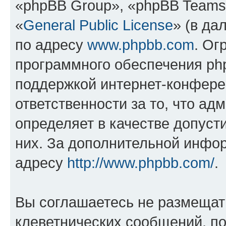
«phpBB Group», «phpBB Teams
«
General Public License
» (в да
по адресу
www.phpbb.com
. Ог
программного обеспечения php
поддержкой интернет-конферен
ответственности за то, что а
определяет в качестве допуст
них. За дополнительной инфо
адресу
http://www.phpbb.com/
.
Вы соглашаетесь не размещат
клеветнических сообщений, п