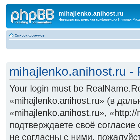
mihajlenko.anihost.ru
Интерлингвистическая конференция Николая Мих
Список форумов
mihajlenko.anihost.ru 
Your login must be RealName.
«mihajlenko.anihost.ru» (в да
«mihajlenko.anihost.ru», «http://
подтверждаете своё согласие
не согласны с ними, пожалуйст