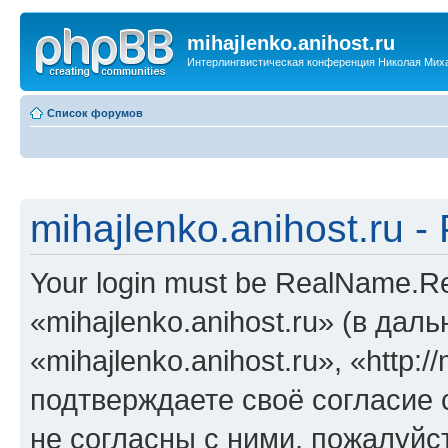
mihajlenko.anihost.ru
Интерлингвистическая конференция Николая Мих
Список форумов
mihajlenko.anihost.ru 
Your login must be RealName.
«mihajlenko.anihost.ru» (в да
«mihajlenko.anihost.ru», «http://
подтверждаете своё согласие
не согласны с ними, пожалуйст