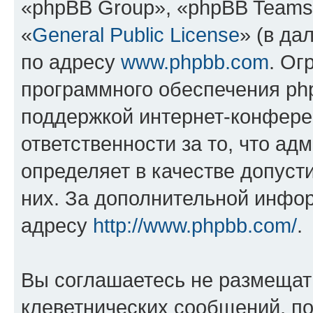
«phpBB Group», «phpBB Teams
«
General Public License
» (в да
по адресу
www.phpbb.com
. Ог
программного обеспечения php
поддержкой интернет-конферен
ответственности за то, что а
определяет в качестве допуст
них. За дополнительной инфо
адресу
http://www.phpbb.com/
.
Вы соглашаетесь не размещат
клеветнических сообщений, п