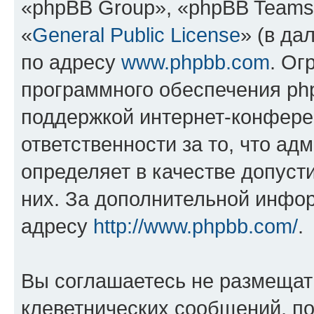
«phpBB Group», «phpBB Teams
«
General Public License
» (в да
по адресу
www.phpbb.com
. Ог
программного обеспечения php
поддержкой интернет-конферен
ответственности за то, что а
определяет в качестве допуст
них. За дополнительной инфо
адресу
http://www.phpbb.com/
.
Вы соглашаетесь не размещат
клеветнических сообщений, п