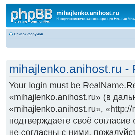
mihajlenko.anihost.ru
Интерлингвистическая конференция Николая Мих
Список форумов
mihajlenko.anihost.ru 
Your login must be RealName.
«mihajlenko.anihost.ru» (в да
«mihajlenko.anihost.ru», «http://
подтверждаете своё согласие
не согласны с ними, пожалуйст