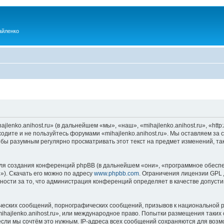
айленко
enko.anihost.ru» (в дальнейшем «мы», «наш», «mihajlenko.anihost.ru», «http:/
одите и не пользуйтесь форумами «mihajlenko.anihost.ru». Мы оставляем за 
 бы разумным регулярно просматривать этот текст на предмет изменений, так
я создания конференций phpBB (в дальнейшем «они», «программное обеспе
»). Скачать его можно по адресу
www.phpbb.com
. Ограничения лицензии GPL 
ности за то, что администрация конференций определяет в качестве допусти
ческих сообщений, порнографических сообщений, призывов к национальной р
mihajlenko.anihost.ru», или международное право. Попытки размещения таки
если мы сочтём это нужным. IP-адреса всех сообщений сохраняются для возм