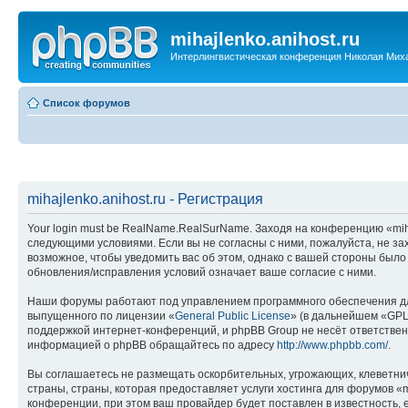
mihajlenko.anihost.ru
Интерлингвистическая конференция Николая Мих
Список форумов
mihajlenko.anihost.ru - Регистрация
Your login must be RealName.RealSurName. Заходя на конференцию «mihajl
следующими условиями. Если вы не согласны с ними, пожалуйста, не зах
возможное, чтобы уведомить вас об этом, однако с вашей стороны было
обновления/исправления условий означает ваше согласие с ними.
Наши форумы работают под управлением программного обеспечения дл
выпущенного по лицензии «
General Public License
» (в дальнейшем «GPL
поддержкой интернет-конференций, и phpBB Group не несёт ответствен
информацией о phpBB обращайтесь по адресу
http://www.phpbb.com/
.
Вы соглашаетесь не размещать оскорбительных, угрожающих, клеветни
страны, страны, которая предоставляет услуги хостинга для форумов «
конференции, при этом ваш провайдер будет поставлен в известность, 