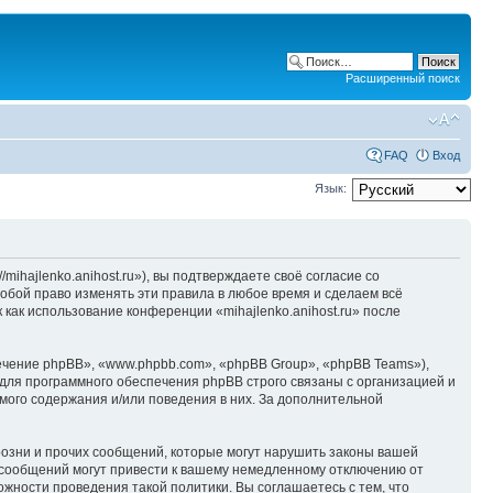
Расширенный поиск
FAQ
Вход
Язык:
/mihajlenko.anihost.ru»), вы подтверждаете своё согласие со
собой право изменять эти правила в любое время и сделаем всё
 как использование конференции «mihajlenko.anihost.ru» после
чение phpBB», «www.phpbb.com», «phpBB Group», «phpBB Teams»),
для программного обеспечения phpBB строго связаны с организацией и
мого содержания и/или поведения в них. За дополнительной
озни и прочих сообщений, которые могут нарушить законы вашей
х сообщений могут привести к вашему немедленному отключению от
ожности проведения такой политики. Вы соглашаетесь с тем, что