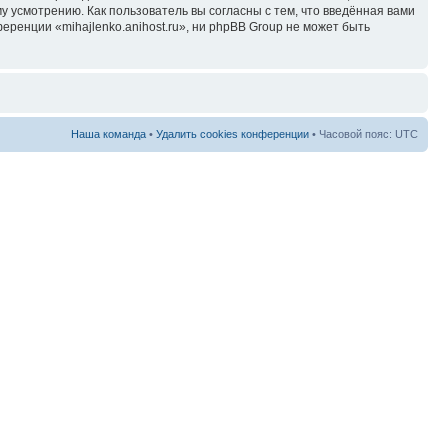
у усмотрению. Как пользователь вы согласны с тем, что введённая вами
ренции «mihajlenko.anihost.ru», ни phpBB Group не может быть
Наша команда
•
Удалить cookies конференции
• Часовой пояс: UTC