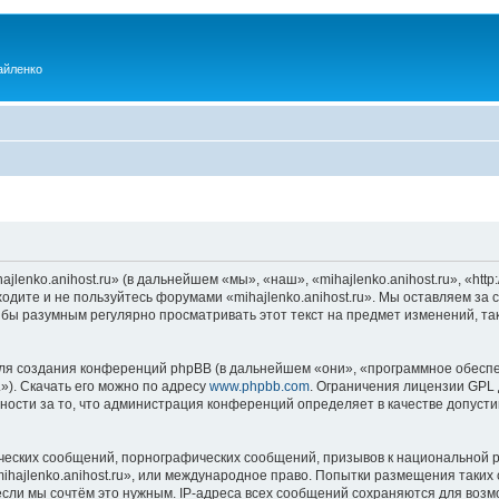
айленко
enko.anihost.ru» (в дальнейшем «мы», «наш», «mihajlenko.anihost.ru», «http:/
одите и не пользуйтесь форумами «mihajlenko.anihost.ru». Мы оставляем за 
 бы разумным регулярно просматривать этот текст на предмет изменений, так
я создания конференций phpBB (в дальнейшем «они», «программное обеспе
»). Скачать его можно по адресу
www.phpbb.com
. Ограничения лицензии GPL 
ности за то, что администрация конференций определяет в качестве допусти
ческих сообщений, порнографических сообщений, призывов к национальной р
mihajlenko.anihost.ru», или международное право. Попытки размещения таки
если мы сочтём это нужным. IP-адреса всех сообщений сохраняются для возм