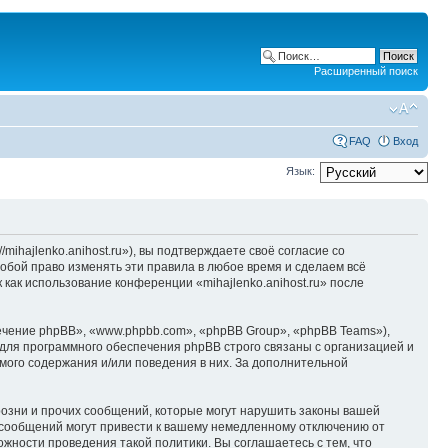
Расширенный поиск
FAQ
Вход
Язык:
/mihajlenko.anihost.ru»), вы подтверждаете своё согласие со
собой право изменять эти правила в любое время и сделаем всё
 как использование конференции «mihajlenko.anihost.ru» после
чение phpBB», «www.phpbb.com», «phpBB Group», «phpBB Teams»),
для программного обеспечения phpBB строго связаны с организацией и
мого содержания и/или поведения в них. За дополнительной
озни и прочих сообщений, которые могут нарушить законы вашей
х сообщений могут привести к вашему немедленному отключению от
ожности проведения такой политики. Вы соглашаетесь с тем, что