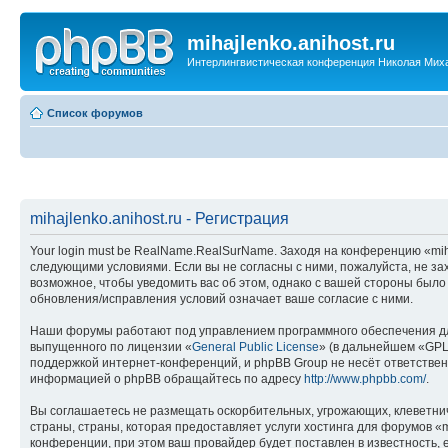
mihajlenko.anihost.ru
Интерлингвистическая конференция Николая Мих
Список форумов
mihajlenko.anihost.ru - Регистрация
Your login must be RealName.RealSurName. Заходя на конференцию «mihajl
следующими условиями. Если вы не согласны с ними, пожалуйста, не зах
возможное, чтобы уведомить вас об этом, однако с вашей стороны было
обновления/исправления условий означает ваше согласие с ними.
Наши форумы работают под управлением программного обеспечения дл
выпущенного по лицензии «
General Public License
» (в дальнейшем «GPL
поддержкой интернет-конференций, и phpBB Group не несёт ответствен
информацией о phpBB обращайтесь по адресу
http://www.phpbb.com/
.
Вы соглашаетесь не размещать оскорбительных, угрожающих, клеветни
страны, страны, которая предоставляет услуги хостинга для форумов «
конференции, при этом ваш провайдер будет поставлен в известность, 