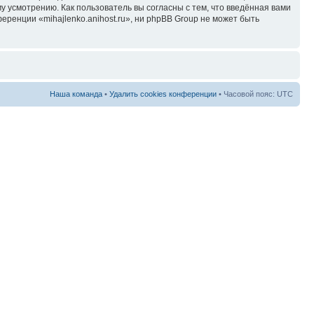
у усмотрению. Как пользователь вы согласны с тем, что введённая вами
ренции «mihajlenko.anihost.ru», ни phpBB Group не может быть
Наша команда
•
Удалить cookies конференции
• Часовой пояс: UTC