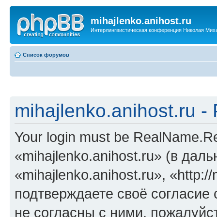
mihajlenko.anihost.ru
Интерлингвистическая конференция Николая Мих
Список форумов
mihajlenko.anihost.ru 
Your login must be RealName.
«mihajlenko.anihost.ru» (в да
«mihajlenko.anihost.ru», «http://
подтверждаете своё согласие
не согласны с ними, пожалуйст