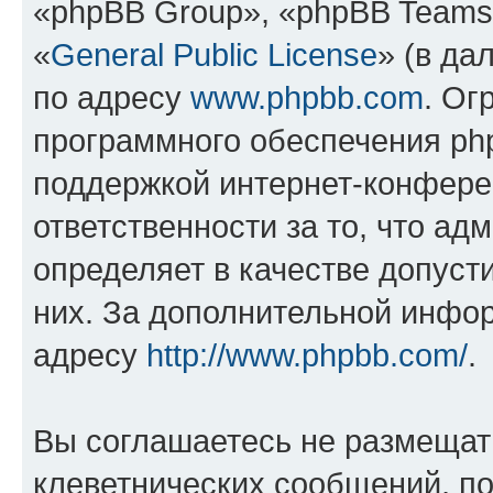
«phpBB Group», «phpBB Teams
«
General Public License
» (в да
по адресу
www.phpbb.com
. Ог
программного обеспечения php
поддержкой интернет-конферен
ответственности за то, что а
определяет в качестве допуст
них. За дополнительной инфо
адресу
http://www.phpbb.com/
.
Вы соглашаетесь не размещат
клеветнических сообщений, п