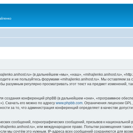
айленко
enko.anihost.ru» (в дальнейшем «мы», «наш», «mihajlenko.anihost.ru», «http:/
одите и не пользуйтесь форумами «mihajlenko.anihost.ru». Мы оставляем за 
 бы разумным регулярно просматривать этот текст на предмет изменений, так
я создания конференций phpBB (в дальнейшем «они», «программное обеспе
»). Скачать его можно по адресу
www.phpbb.com
. Ограничения лицензии GPL 
ности за то, что администрация конференций определяет в качестве допусти
ческих сообщений, порнографических сообщений, призывов к национальной р
mihajlenko.anihost.ru», или международное право. Попытки размещения таки
если мы сочтём это нужным. IP-адреса всех сообщений сохраняются для возм