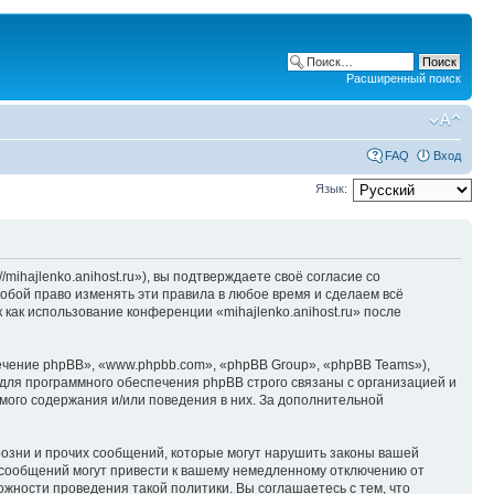
Расширенный поиск
FAQ
Вход
Язык:
/mihajlenko.anihost.ru»), вы подтверждаете своё согласие со
собой право изменять эти правила в любое время и сделаем всё
 как использование конференции «mihajlenko.anihost.ru» после
чение phpBB», «www.phpbb.com», «phpBB Group», «phpBB Teams»),
для программного обеспечения phpBB строго связаны с организацией и
мого содержания и/или поведения в них. За дополнительной
озни и прочих сообщений, которые могут нарушить законы вашей
х сообщений могут привести к вашему немедленному отключению от
ожности проведения такой политики. Вы соглашаетесь с тем, что