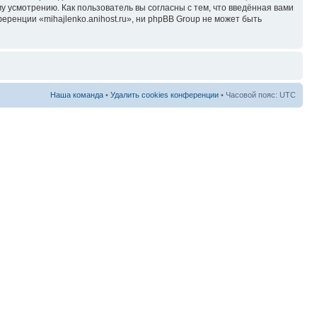
у усмотрению. Как пользователь вы согласны с тем, что введённая вами
ренции «mihajlenko.anihost.ru», ни phpBB Group не может быть
Наша команда
•
Удалить cookies конференции
• Часовой пояс: UTC