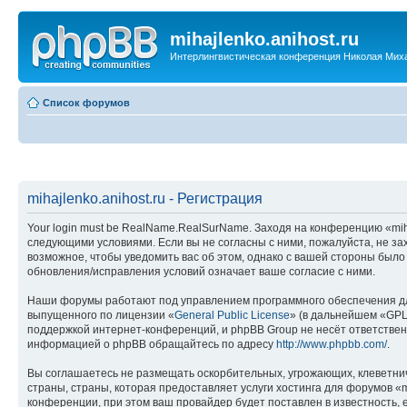
mihajlenko.anihost.ru
Интерлингвистическая конференция Николая Мих
Список форумов
mihajlenko.anihost.ru - Регистрация
Your login must be RealName.RealSurName. Заходя на конференцию «mihajl
следующими условиями. Если вы не согласны с ними, пожалуйста, не зах
возможное, чтобы уведомить вас об этом, однако с вашей стороны было
обновления/исправления условий означает ваше согласие с ними.
Наши форумы работают под управлением программного обеспечения дл
выпущенного по лицензии «
General Public License
» (в дальнейшем «GPL
поддержкой интернет-конференций, и phpBB Group не несёт ответствен
информацией о phpBB обращайтесь по адресу
http://www.phpbb.com/
.
Вы соглашаетесь не размещать оскорбительных, угрожающих, клеветни
страны, страны, которая предоставляет услуги хостинга для форумов «
конференции, при этом ваш провайдер будет поставлен в известность, 