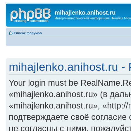
mihajlenko.anihost.ru
Интерлингвистическая конференция Николая Мих
Список форумов
mihajlenko.anihost.ru 
Your login must be RealName.
«mihajlenko.anihost.ru» (в да
«mihajlenko.anihost.ru», «http://
подтверждаете своё согласие
не согласны с ними, пожалуйст