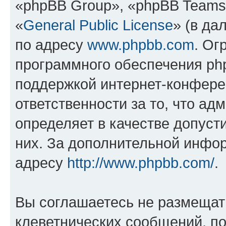
«phpBB Group», «phpBB Teams
«
General Public License
» (в да
по адресу
www.phpbb.com
. Ог
программного обеспечения php
поддержкой интернет-конферен
ответственности за то, что а
определяет в качестве допуст
них. За дополнительной инфо
адресу
http://www.phpbb.com/
.
Вы соглашаетесь не размещат
клеветнических сообщений, п