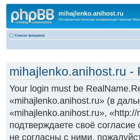
mihajlenko.anihost.ru
Интерлингвистическая конференция Николая Мих
Список форумов
mihajlenko.anihost.ru 
Your login must be RealName.
«mihajlenko.anihost.ru» (в да
«mihajlenko.anihost.ru», «http://
подтверждаете своё согласие
не согласны с ними, пожалуйст