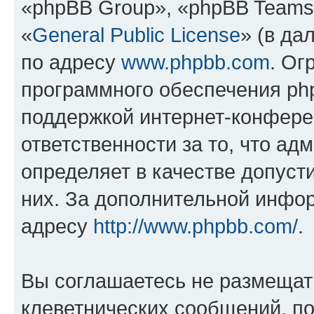
«phpBB Group», «phpBB Teams
«
General Public License
» (в да
по адресу
www.phpbb.com
. Ог
программного обеспечения php
поддержкой интернет-конферен
ответственности за то, что а
определяет в качестве допуст
них. За дополнительной инфо
адресу
http://www.phpbb.com/
.
Вы соглашаетесь не размещат
клеветнических сообщений, п