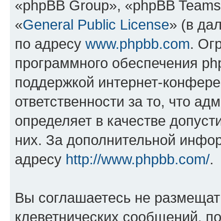
«phpBB Group», «phpBB Teams
«
General Public License
» (в да
по адресу
www.phpbb.com
. Ог
программного обеспечения php
поддержкой интернет-конферен
ответственности за то, что а
определяет в качестве допуст
них. За дополнительной инфо
адресу
http://www.phpbb.com/
.
Вы соглашаетесь не размещат
клеветнических сообщений, п