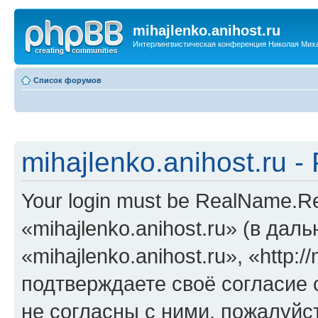
mihajlenko.anihost.ru
Интерлингвистическая конференция Николая Мих
Список форумов
mihajlenko.anihost.ru 
Your login must be RealName.
«mihajlenko.anihost.ru» (в да
«mihajlenko.anihost.ru», «http://
подтверждаете своё согласие
не согласны с ними, пожалуйст