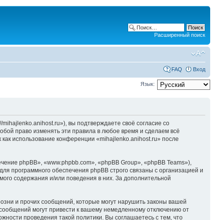
Расширенный поиск
FAQ
Вход
Язык:
/mihajlenko.anihost.ru»), вы подтверждаете своё согласие со
собой право изменять эти правила в любое время и сделаем всё
 как использование конференции «mihajlenko.anihost.ru» после
чение phpBB», «www.phpbb.com», «phpBB Group», «phpBB Teams»),
для программного обеспечения phpBB строго связаны с организацией и
мого содержания и/или поведения в них. За дополнительной
озни и прочих сообщений, которые могут нарушить законы вашей
х сообщений могут привести к вашему немедленному отключению от
ожности проведения такой политики. Вы соглашаетесь с тем, что