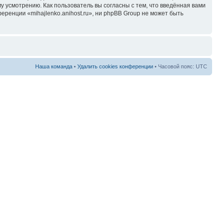
у усмотрению. Как пользователь вы согласны с тем, что введённая вами
ренции «mihajlenko.anihost.ru», ни phpBB Group не может быть
Наша команда
•
Удалить cookies конференции
• Часовой пояс: UTC