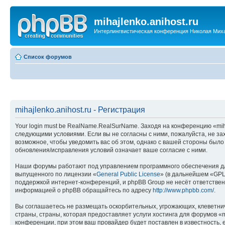
mihajlenko.anihost.ru
Интерлингвистическая конференция Николая Мих
Список форумов
mihajlenko.anihost.ru - Регистрация
Your login must be RealName.RealSurName. Заходя на конференцию «mihajl
следующими условиями. Если вы не согласны с ними, пожалуйста, не зах
возможное, чтобы уведомить вас об этом, однако с вашей стороны было
обновления/исправления условий означает ваше согласие с ними.
Наши форумы работают под управлением программного обеспечения дл
выпущенного по лицензии «
General Public License
» (в дальнейшем «GPL
поддержкой интернет-конференций, и phpBB Group не несёт ответствен
информацией о phpBB обращайтесь по адресу
http://www.phpbb.com/
.
Вы соглашаетесь не размещать оскорбительных, угрожающих, клеветни
страны, страны, которая предоставляет услуги хостинга для форумов «
конференции, при этом ваш провайдер будет поставлен в известность, 