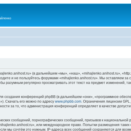
айленко
enko.anihost.ru» (в дальнейшем «мы», «наш», «mihajlenko.anihost.ru», «http:/
одите и не пользуйтесь форумами «mihajlenko.anihost.ru». Мы оставляем за 
 бы разумным регулярно просматривать этот текст на предмет изменений, так
я создания конференций phpBB (в дальнейшем «они», «программное обеспе
»). Скачать его можно по адресу
www.phpbb.com
. Ограничения лицензии GPL 
ности за то, что администрация конференций определяет в качестве допусти
ческих сообщений, порнографических сообщений, призывов к национальной р
mihajlenko.anihost.ru», или международное право. Попытки размещения таки
если мы сочтём это нужным. IP-адреса всех сообщений сохраняются для возм