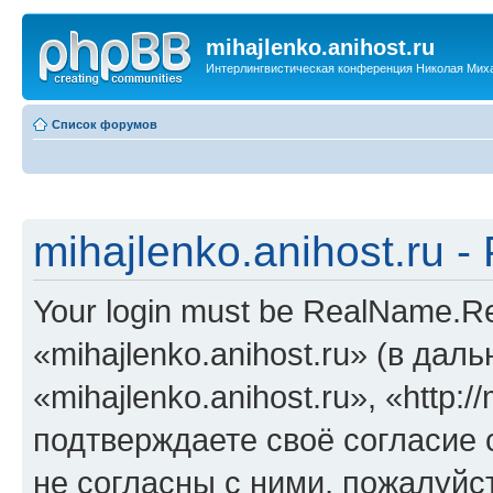
mihajlenko.anihost.ru
Интерлингвистическая конференция Николая Мих
Список форумов
mihajlenko.anihost.ru 
Your login must be RealName.
«mihajlenko.anihost.ru» (в да
«mihajlenko.anihost.ru», «http://
подтверждаете своё согласие
не согласны с ними, пожалуйст