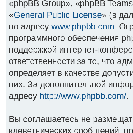
«phpBB Group», «phpBB Teams
«
General Public License
» (в да
по адресу
www.phpbb.com
. Ог
программного обеспечения php
поддержкой интернет-конферен
ответственности за то, что а
определяет в качестве допуст
них. За дополнительной инфо
адресу
http://www.phpbb.com/
.
Вы соглашаетесь не размещат
клеветнических сообщений, п