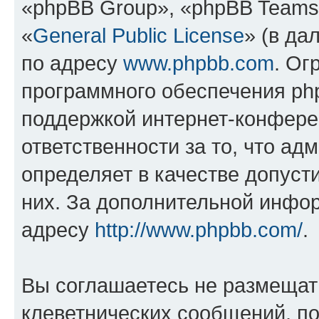
«phpBB Group», «phpBB Teams
«
General Public License
» (в да
по адресу
www.phpbb.com
. Ог
программного обеспечения php
поддержкой интернет-конферен
ответственности за то, что а
определяет в качестве допуст
них. За дополнительной инфо
адресу
http://www.phpbb.com/
.
Вы соглашаетесь не размещат
клеветнических сообщений, п