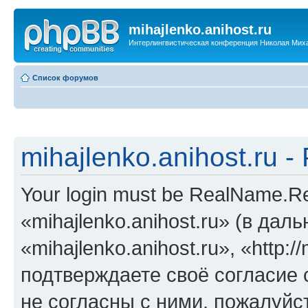
mihajlenko.anihost.ru
Интерлингвистическая конференция Николая Мих
Список форумов
mihajlenko.anihost.ru 
Your login must be RealName.
«mihajlenko.anihost.ru» (в да
«mihajlenko.anihost.ru», «http://
подтверждаете своё согласие
не согласны с ними, пожалуйст