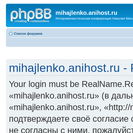
mihajlenko.anihost.ru
Интерлингвистическая конференция Николая Мих
Список форумов
mihajlenko.anihost.ru 
Your login must be RealName.
«mihajlenko.anihost.ru» (в да
«mihajlenko.anihost.ru», «http://
подтверждаете своё согласие
не согласны с ними, пожалуйст