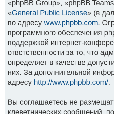
«phpBB Group», «phpBB Teams
«
General Public License
» (в да
по адресу
www.phpbb.com
. Ог
программного обеспечения php
поддержкой интернет-конферен
ответственности за то, что а
определяет в качестве допуст
них. За дополнительной инфо
адресу
http://www.phpbb.com/
.
Вы соглашаетесь не размещат
клеветнических сообщений, п