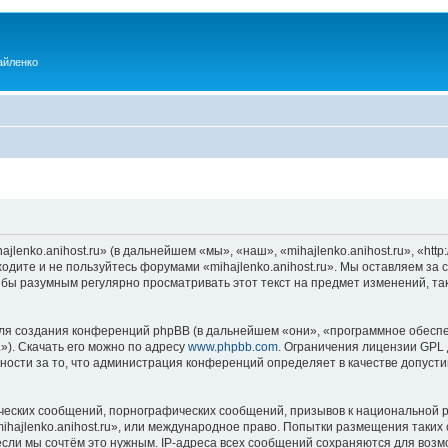
айленко
enko.anihost.ru» (в дальнейшем «мы», «наш», «mihajlenko.anihost.ru», «http:/
одите и не пользуйтесь форумами «mihajlenko.anihost.ru». Мы оставляем за 
 бы разумным регулярно просматривать этот текст на предмет изменений, так
я создания конференций phpBB (в дальнейшем «они», «программное обеспе
»). Скачать его можно по адресу
www.phpbb.com
. Ограничения лицензии GPL 
ности за то, что администрация конференций определяет в качестве допусти
ческих сообщений, порнографических сообщений, призывов к национальной р
mihajlenko.anihost.ru», или международное право. Попытки размещения таки
если мы сочтём это нужным. IP-адреса всех сообщений сохраняются для возм