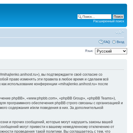
Расширенный поиск
FAQ
Вход
Язык:
/mihajlenko.anihost.ru»), вы подтверждаете своё согласие со
собой право изменять эти правила в любое время и сделаем всё
 как использование конференции «mihajlenko.anihost.ru» после
чение phpBB», «www.phpbb.com», «phpBB Group», «phpBB Teams»),
для программного обеспечения phpBB строго связаны с организацией и
мого содержания и/или поведения в них. За дополнительной
озни и прочих сообщений, которые могут нарушить законы вашей
х сообщений могут привести к вашему немедленному отключению от
ожности проведения такой политики. Вы соглашаетесь с тем, что