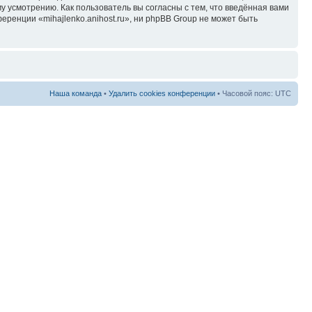
у усмотрению. Как пользователь вы согласны с тем, что введённая вами
ренции «mihajlenko.anihost.ru», ни phpBB Group не может быть
Наша команда
•
Удалить cookies конференции
• Часовой пояс: UTC