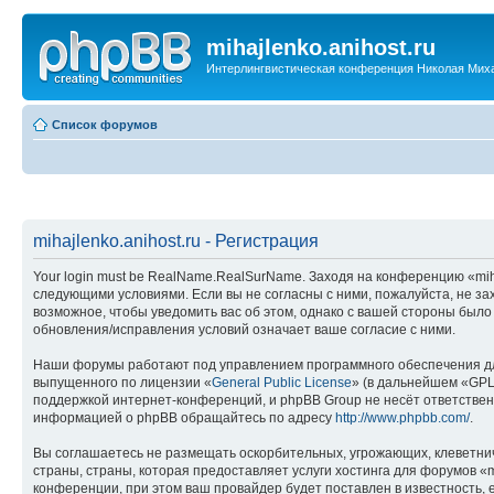
mihajlenko.anihost.ru
Интерлингвистическая конференция Николая Мих
Список форумов
mihajlenko.anihost.ru - Регистрация
Your login must be RealName.RealSurName. Заходя на конференцию «mihajl
следующими условиями. Если вы не согласны с ними, пожалуйста, не зах
возможное, чтобы уведомить вас об этом, однако с вашей стороны было
обновления/исправления условий означает ваше согласие с ними.
Наши форумы работают под управлением программного обеспечения дл
выпущенного по лицензии «
General Public License
» (в дальнейшем «GPL
поддержкой интернет-конференций, и phpBB Group не несёт ответствен
информацией о phpBB обращайтесь по адресу
http://www.phpbb.com/
.
Вы соглашаетесь не размещать оскорбительных, угрожающих, клеветни
страны, страны, которая предоставляет услуги хостинга для форумов «
конференции, при этом ваш провайдер будет поставлен в известность, 