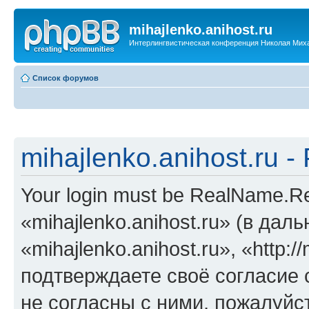
mihajlenko.anihost.ru
Интерлингвистическая конференция Николая Мих
Список форумов
mihajlenko.anihost.ru 
Your login must be RealName.
«mihajlenko.anihost.ru» (в да
«mihajlenko.anihost.ru», «http://
подтверждаете своё согласие
не согласны с ними, пожалуйст