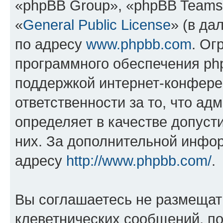
«phpBB Group», «phpBB Teams
«
General Public License
» (в да
по адресу
www.phpbb.com
. Ог
программного обеспечения php
поддержкой интернет-конферен
ответственности за то, что а
определяет в качестве допуст
них. За дополнительной инфо
адресу
http://www.phpbb.com/
.
Вы соглашаетесь не размещат
клеветнических сообщений, п