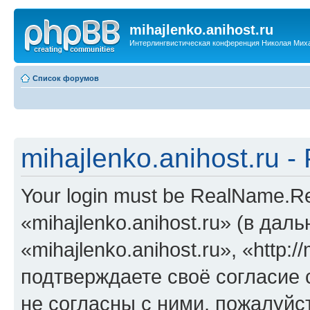
mihajlenko.anihost.ru
Интерлингвистическая конференция Николая Мих
Список форумов
mihajlenko.anihost.ru 
Your login must be RealName.
«mihajlenko.anihost.ru» (в да
«mihajlenko.anihost.ru», «http://
подтверждаете своё согласие
не согласны с ними, пожалуйст