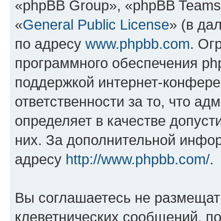
«phpBB Group», «phpBB Teams
«
General Public License
» (в да
по адресу
www.phpbb.com
. Ог
программного обеспечения php
поддержкой интернет-конферен
ответственности за то, что а
определяет в качестве допуст
них. За дополнительной инфо
адресу
http://www.phpbb.com/
.
Вы соглашаетесь не размещат
клеветнических сообщений, п