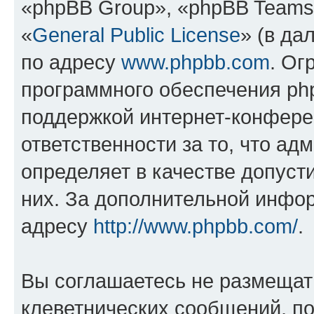
«phpBB Group», «phpBB Teams
«
General Public License
» (в да
по адресу
www.phpbb.com
. Ог
программного обеспечения php
поддержкой интернет-конферен
ответственности за то, что а
определяет в качестве допуст
них. За дополнительной инфо
адресу
http://www.phpbb.com/
.
Вы соглашаетесь не размещат
клеветнических сообщений, п