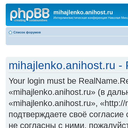
mihajlenko.anihost.ru
Интерлингвистическая конференция Николая Мих
Список форумов
mihajlenko.anihost.ru 
Your login must be RealName.
«mihajlenko.anihost.ru» (в да
«mihajlenko.anihost.ru», «http://
подтверждаете своё согласие
не согласны с ними, пожалуйст