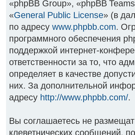
«phpBB Group», «phpBB Teams
«
General Public License
» (в да
по адресу
www.phpbb.com
. Ог
программного обеспечения php
поддержкой интернет-конферен
ответственности за то, что а
определяет в качестве допуст
них. За дополнительной инфо
адресу
http://www.phpbb.com/
.
Вы соглашаетесь не размещат
клеветнических сообщений, п