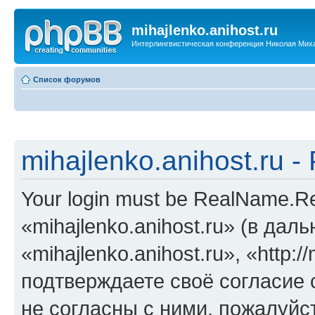
mihajlenko.anihost.ru
Интерлингвистическая конференция Николая Мих
Список форумов
mihajlenko.anihost.ru 
Your login must be RealName.
«mihajlenko.anihost.ru» (в да
«mihajlenko.anihost.ru», «http://
подтверждаете своё согласие
не согласны с ними, пожалуйст