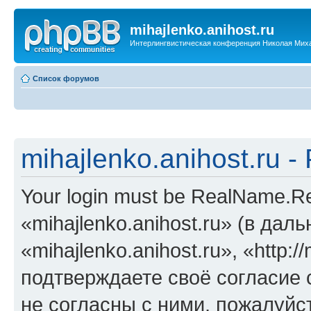
mihajlenko.anihost.ru
Интерлингвистическая конференция Николая Мих
Список форумов
mihajlenko.anihost.ru 
Your login must be RealName.
«mihajlenko.anihost.ru» (в да
«mihajlenko.anihost.ru», «http://
подтверждаете своё согласие
не согласны с ними, пожалуйст