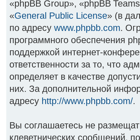
«phpBB Group», «phpBB Teams
«
General Public License
» (в да
по адресу
www.phpbb.com
. Ог
программного обеспечения php
поддержкой интернет-конферен
ответственности за то, что а
определяет в качестве допуст
них. За дополнительной инфо
адресу
http://www.phpbb.com/
.
Вы соглашаетесь не размещат
клеветнических сообщений, п