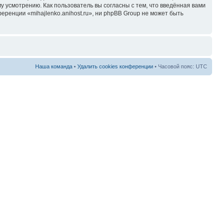
у усмотрению. Как пользователь вы согласны с тем, что введённая вами
ренции «mihajlenko.anihost.ru», ни phpBB Group не может быть
Наша команда
•
Удалить cookies конференции
• Часовой пояс: UTC