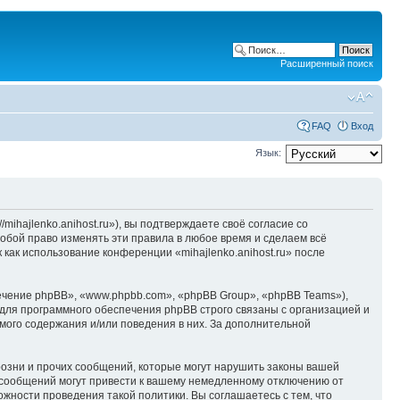
Расширенный поиск
FAQ
Вход
Язык:
/mihajlenko.anihost.ru»), вы подтверждаете своё согласие со
собой право изменять эти правила в любое время и сделаем всё
 как использование конференции «mihajlenko.anihost.ru» после
чение phpBB», «www.phpbb.com», «phpBB Group», «phpBB Teams»),
для программного обеспечения phpBB строго связаны с организацией и
мого содержания и/или поведения в них. За дополнительной
озни и прочих сообщений, которые могут нарушить законы вашей
х сообщений могут привести к вашему немедленному отключению от
ожности проведения такой политики. Вы соглашаетесь с тем, что