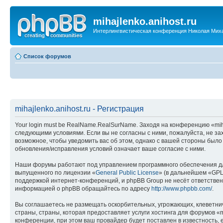
mihajlenko.anihost.ru
Интерлингвистическая конференция Николая Мих
Список форумов
mihajlenko.anihost.ru - Регистрация
Your login must be RealName.RealSurName. Заходя на конференцию «mihajl
следующими условиями. Если вы не согласны с ними, пожалуйста, не зах
возможное, чтобы уведомить вас об этом, однако с вашей стороны было
обновления/исправления условий означает ваше согласие с ними.
Наши форумы работают под управлением программного обеспечения дл
выпущенного по лицензии «
General Public License
» (в дальнейшем «GPL
поддержкой интернет-конференций, и phpBB Group не несёт ответствен
информацией о phpBB обращайтесь по адресу
http://www.phpbb.com/
.
Вы соглашаетесь не размещать оскорбительных, угрожающих, клеветни
страны, страны, которая предоставляет услуги хостинга для форумов «
конференции, при этом ваш провайдер будет поставлен в известность, 