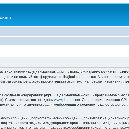
айленко
enko.anihost.ru» (в дальнейшем «мы», «наш», «mihajlenko.anihost.ru», «http:/
одите и не пользуйтесь форумами «mihajlenko.anihost.ru». Мы оставляем за 
 бы разумным регулярно просматривать этот текст на предмет изменений, так
я создания конференций phpBB (в дальнейшем «они», «программное обеспе
»). Скачать его можно по адресу
www.phpbb.com
. Ограничения лицензии GPL 
ности за то, что администрация конференций определяет в качестве допусти
ческих сообщений, порнографических сообщений, призывов к национальной р
mihajlenko.anihost.ru», или международное право. Попытки размещения таки
если мы сочтём это нужным. IP-адреса всех сообщений сохраняются для возм