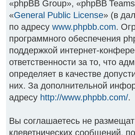
«phpBB Group», «phpBB Teams
«
General Public License
» (в да
по адресу
www.phpbb.com
. Ог
программного обеспечения php
поддержкой интернет-конферен
ответственности за то, что а
определяет в качестве допуст
них. За дополнительной инфо
адресу
http://www.phpbb.com/
.
Вы соглашаетесь не размещат
клеветнических сообщений, п