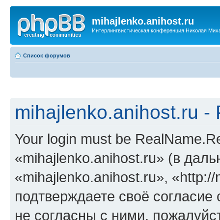
mihajlenko.anihost.ru
Интерлингвистическая конференция Николая Мих
Список форумов
mihajlenko.anihost.ru 
Your login must be RealName.
«mihajlenko.anihost.ru» (в да
«mihajlenko.anihost.ru», «http://
подтверждаете своё согласие
не согласны с ними, пожалуйст