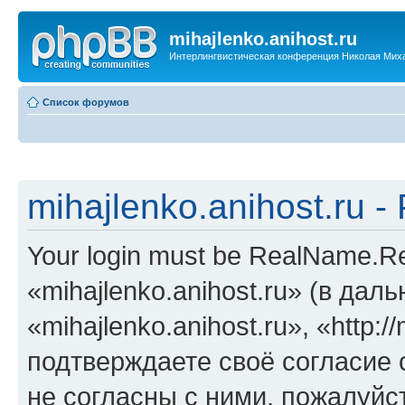
mihajlenko.anihost.ru
Интерлингвистическая конференция Николая Мих
Список форумов
mihajlenko.anihost.ru 
Your login must be RealName.
«mihajlenko.anihost.ru» (в да
«mihajlenko.anihost.ru», «http://
подтверждаете своё согласие
не согласны с ними, пожалуйст