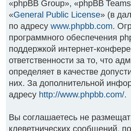
«phpBB Group», «phpBB Teams
«
General Public License
» (в да
по адресу
www.phpbb.com
. Ог
программного обеспечения php
поддержкой интернет-конферен
ответственности за то, что а
определяет в качестве допуст
них. За дополнительной инфо
адресу
http://www.phpbb.com/
.
Вы соглашаетесь не размещат
клеветнических сообщений, п