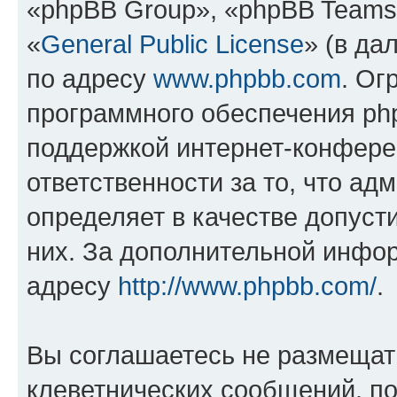
«phpBB Group», «phpBB Teams
«
General Public License
» (в да
по адресу
www.phpbb.com
. Ог
программного обеспечения php
поддержкой интернет-конферен
ответственности за то, что а
определяет в качестве допуст
них. За дополнительной инфо
адресу
http://www.phpbb.com/
.
Вы соглашаетесь не размещат
клеветнических сообщений, п