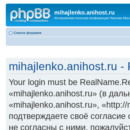
mihajlenko.anihost.ru
Интерлингвистическая конференция Николая Мих
Список форумов
mihajlenko.anihost.ru 
Your login must be RealName.
«mihajlenko.anihost.ru» (в да
«mihajlenko.anihost.ru», «http://
подтверждаете своё согласие
не согласны с ними, пожалуйст