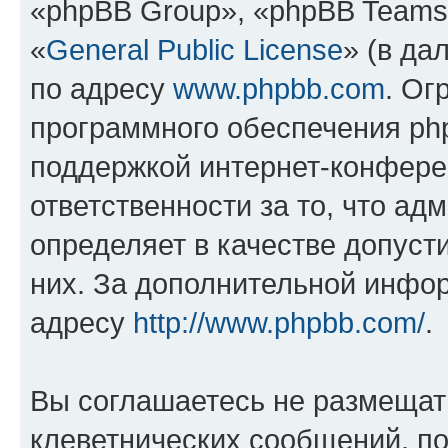
«phpBB Group», «phpBB Teams
«
General Public License
» (в да
по адресу
www.phpbb.com
. Ог
программного обеспечения php
поддержкой интернет-конферен
ответственности за то, что а
определяет в качестве допуст
них. За дополнительной инфо
адресу
http://www.phpbb.com/
.
Вы соглашаетесь не размещат
клеветнических сообщений, п