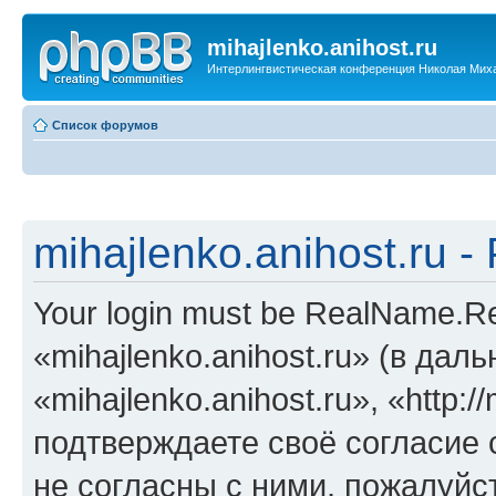
mihajlenko.anihost.ru
Интерлингвистическая конференция Николая Мих
Список форумов
mihajlenko.anihost.ru 
Your login must be RealName.
«mihajlenko.anihost.ru» (в да
«mihajlenko.anihost.ru», «http://
подтверждаете своё согласие
не согласны с ними, пожалуйст